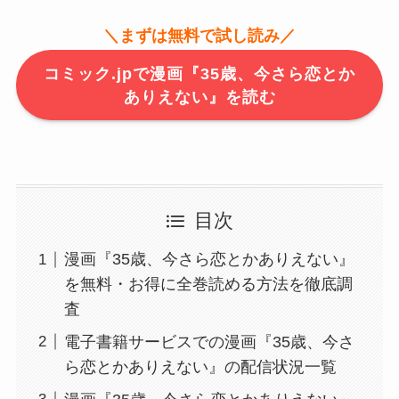
＼まずは無料で試し読み／
コミック.jpで漫画『35歳、今さら恋とか
ありえない』を読む
目次
漫画『35歳、今さら恋とかありえない』
を無料・お得に全巻読める方法を徹底調
査
電子書籍サービスでの漫画『35歳、今さ
ら恋とかありえない』の配信状況一覧