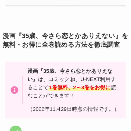
漫画『35歳、今さら恋とかありえない』を
無料・お得に全巻読める方法を徹底調査
漫画『35歳、今さら恋とかありえな
い』
は、コミック.jp、U-NEXT利用す
ることで
1巻無料、2～3巻をお得に
読
むことができます！
（2022年11月29日時点の情報です。）