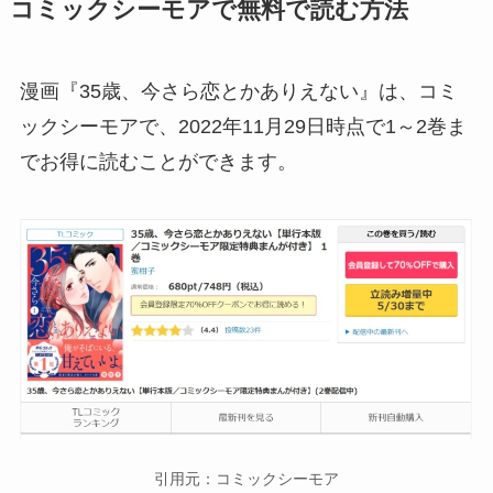
コミックシーモアで無料で読む方法
漫画『35歳、今さら恋とかありえない』は、コミ
ックシーモアで、2022年11月29日時点で1～2巻ま
でお得に読むことができます。
引用元：コミックシーモア