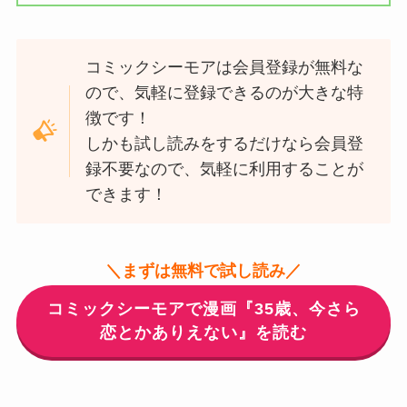
コミックシーモアは会員登録が無料な
ので、気軽に登録できるのが大きな特
徴です！
しかも試し読みをするだけなら会員登
録不要なので、気軽に利用することが
できます！
＼まずは無料で試し読み／
コミックシーモアで漫画『35歳、今さら
恋とかありえない』を読む