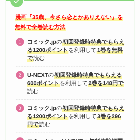
漫画『35歳、今さら恋とかありえない』を
無料で全巻読む方法
コミック.jp
の
初回登録時特典でもらえ
る1200ポイント
を利用して
1巻を無料
で
読む
U-NEXT
の
初回登録時特典でもらえる
600ポイント
を利用して
2巻を148円で
読む
コミック.jp
の
初回登録時特典でもらえ
る1200ポイント
を利用して
3巻を296
円で
読む