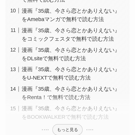
漫画『35歳、今さら恋とかありえない』
をAmebaマンガで無料で読む方法
漫画『35歳、今さら恋とかありえない』
をコミックフェスタで無料で読む方法
漫画『35歳、今さら恋とかありえない』
をDLsiteで無料で読む方法
漫画『35歳、今さら恋とかありえない』
をU-NEXTで無料で読む方法
漫画『35歳、今さら恋とかありえない』
をRenta！で無料で読む方法
漫画『35歳、今さら恋とかありえない』
をBOOKWALKERで無料で読む方法
もっと見る