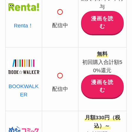
与
○
漫画を読
配信中
Renta！
む
無料
初回購入合計額5
0%還元
○
漫画を読
BOOKWALK
配信中
む
ER
月額330円（税
込）～