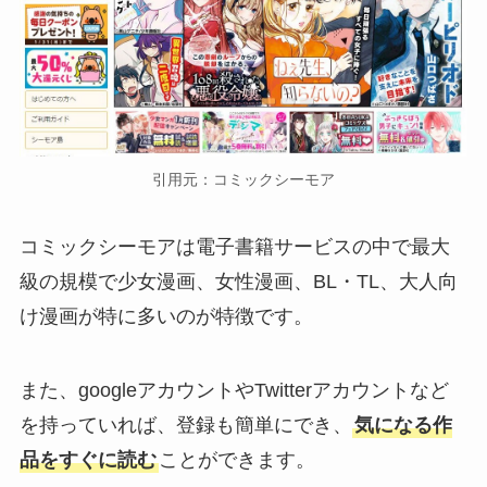
引用元：コミックシーモア
コミックシーモアは電子書籍サービスの中で最大
級の規模で少女漫画、女性漫画、BL・TL、大人向
け漫画が特に多いのが特徴です。
また、googleアカウントやTwitterアカウントなど
を持っていれば、登録も簡単にでき、
気になる作
品をすぐに読む
ことができます。