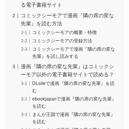
る電子書籍サイト
コミックシーモアで漫画『隣の席の変な
先輩』を読む方法
コミックシーモアの概要・特徴
コミックシーモアの登録方法
コミックシーモアで漫画『隣の席の変な
先輩』を試し読みする
漫画『隣の席の変な先輩』はコミックシ
ーモア以外の電子書籍サイトで読める？
DLsiteで漫画『隣の席の変な先輩』を読
む
ebookjapanで漫画『隣の席の変な先輩』
を読む
まんが王国で漫画『隣の席の変な先輩』
を読む