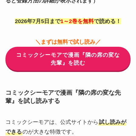
ると登録方法の詳細が表示されます）
2026年7月5日まで
1～2巻を無料
で読める！
＼まずは無料で試し読み／
コミックシーモアで漫画『隣の席の変な
先輩』を読む
コミックシーモアで漫画『隣の席の変な先
輩』を試し読みする
コミックシーモアは、公式サイトから
試し読みが
できる
のが大きな特徴です。