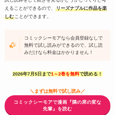
試し読みをして続きを見るかどうかじっくりと考
えることができるので、
リーズナブルに作品を楽
しむ
ことができます。
コミックシーモアなら会員登録なしで
無料で試し読みができるので、試し読
みだけなら料金はかかりません！
2026年7月5日まで
1～2巻を無料
で読める！
＼まずは無料で試し読み／
コミックシーモアで漫画『隣の席の変な
先輩』を読む