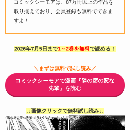
コミックシーモアは、87万冊以上の作品を
取り揃えており、会員登録も無料でできま
すよ！
2026年7月5日まで
1～2巻を無料
で読める！
＼まずは無料で試し読み／
コミックシーモアで漫画『隣の席の変な
先輩』を読む
↓↓画像クリックで無料試し読み↓↓