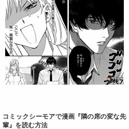
コミックシーモアで漫画『隣の席の変な先
輩』を読む方法