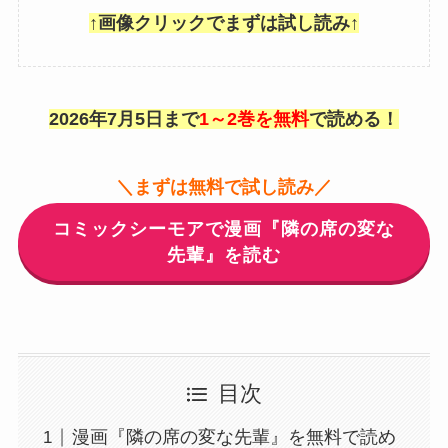
↑画像クリックでまずは試し読み↑
2026年7月5日まで
1～2巻を無料
で読める！
＼まずは無料で試し読み／
コミックシーモアで漫画『隣の席の変な
先輩』を読む
目次
漫画『隣の席の変な先輩』を無料で読め