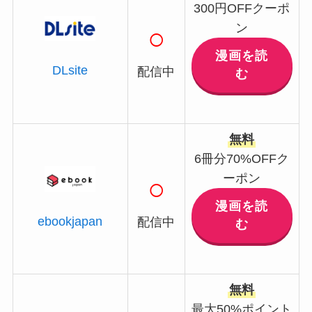
300円OFFクーポ
ン
○
漫画を読
DLsite
配信中
む
無料
6冊分70%OFFク
ーポン
○
漫画を読
ebookjapan
配信中
む
無料
最大50%ポイント