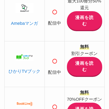
最大100冊分50%
還元
○
漫画を読
配信中
Amebaマンガ
む
無料
割引クーポン
○
漫画を読
む
ひかりTVブック
配信中
無料
70%OFFクーポン
○