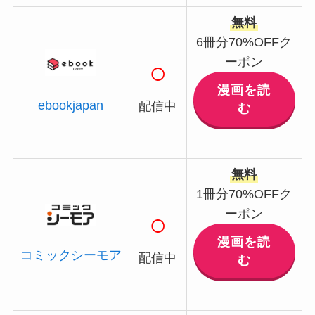
無料
6冊分70%OFFク
ーポン
○
漫画を読
ebookjapan
配信中
む
無料
1冊分70%OFFク
ーポン
○
漫画を読
コミックシーモア
配信中
む