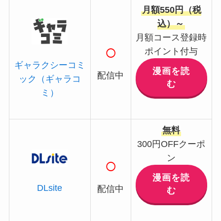
月額550円（税
込）～
月額コース登録時
○
ポイント付与
ギャラクシーコミ
漫画を読
配信中
ック（ギャラコ
む
ミ）
無料
300円OFFクーポ
ン
○
漫画を読
DLsite
配信中
む