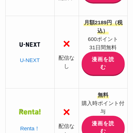
月額2189円（税
込）
600ポイント
×
31日間無料
配信な
漫画を読
U-NEXT
し
む
無料
購入時ポイント付
×
与
漫画を読
配信な
Renta！
む