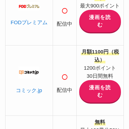
最大900ポイント
○
漫画を読
FODプレミアム
配信中
む
月額1100円（税
込）
1200ポイント
○
30日間無料
漫画を読
配信中
コミック.jp
む
無料