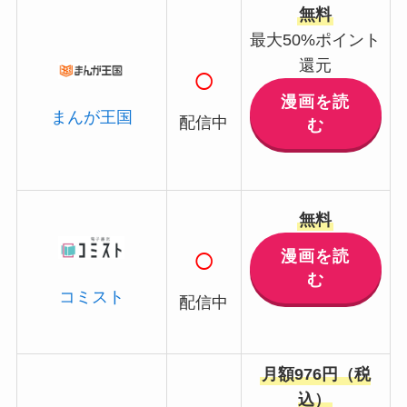
無料
最大50%ポイント
還元
○
漫画を読
まんが王国
配信中
む
無料
○
漫画を読
む
コミスト
配信中
月額976円（税
込）