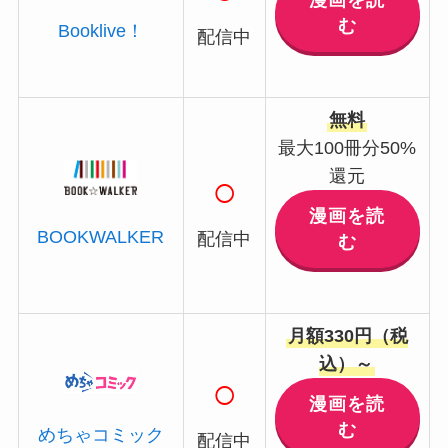
漫画を読
む
Booklive！
配信中
無料
最大100冊分50%
還元
○
漫画を読
BOOKWALKER
配信中
む
月額330円（税
込）～
○
漫画を読
む
めちゃコミック
配信中