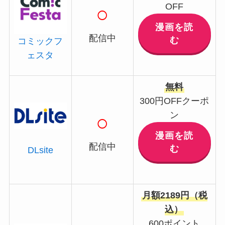
OFF
○
漫画を読
配信中
む
コミックフ
ェスタ
無料
300円OFFクーポ
ン
○
漫画を読
配信中
む
DLsite
月額2189円（税
込）
600ポイント