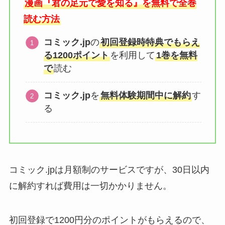
漫画『君の足元で愛を知る』を無料で全巻
読む方法
コミック.jp
の
初回登録時特典でもらえ
る1200ポイント
を利用して
1巻を無料
で
読む
コミック.jp
を
無料体験期間中に解約
す
る
コミック.jpは月額制のサービスですが、30日以内
に解約すれば費用は一切かかりません。
初回登録で1200円分のポイントがもらえるので、