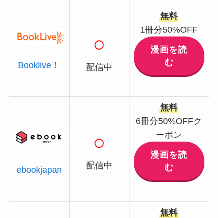
無料
1冊分50%OFF
○
漫画を読
む
Booklive！
配信中
無料
6冊分50%OFFク
ーポン
○
漫画を読
配信中
む
ebookjapan
無料