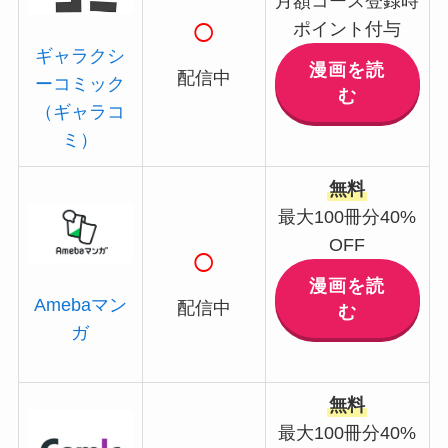
月額コース登録時
○
ポイント付与
ギャラクシ
漫画を読
配信中
ーコミック
む
（ギャラコ
ミ）
無料
最大100冊分40%
OFF
○
漫画を読
Amebaマン
配信中
む
ガ
無料
最大100冊分40%