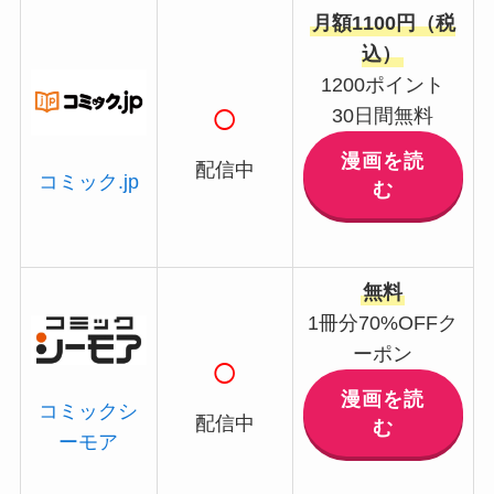
月額1100円（税
込）
1200ポイント
○
30日間無料
漫画を読
配信中
コミック.jp
む
無料
1冊分70%OFFク
ーポン
○
漫画を読
コミックシ
配信中
む
ーモア