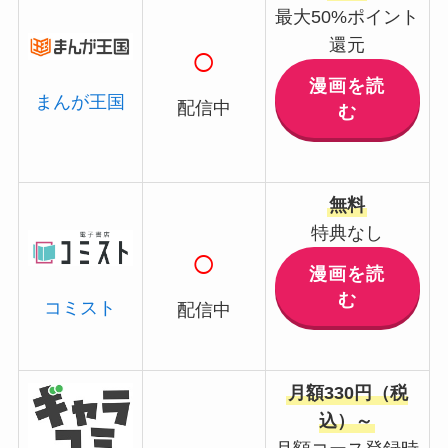
最大50%ポイント
還元
○
漫画を読
まんが王国
配信中
む
無料
特典なし
○
漫画を読
む
コミスト
配信中
月額330円（税
込）～