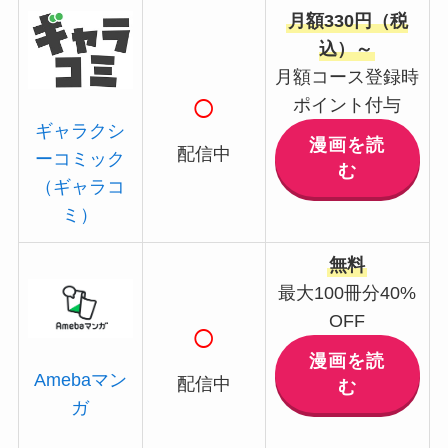
月額330円（税
込）～
月額コース登録時
○
ポイント付与
ギャラクシ
漫画を読
配信中
ーコミック
む
（ギャラコ
ミ）
無料
最大100冊分40%
OFF
○
漫画を読
Amebaマン
配信中
む
ガ