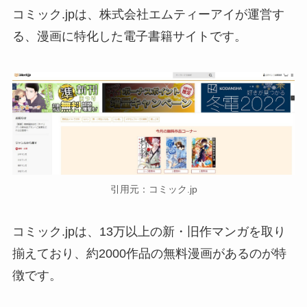
コミック.jpは、株式会社エムティーアイが運営す
る、漫画に特化した電子書籍サイトです。
引用元：コミック.jp
コミック.jpは、13万以上の新・旧作マンガを取り
揃えており、約2000作品の無料漫画があるのが特
徴です。