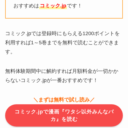
おすすめは
コミック.jp
です！
コミック.jpでは登録時にもらえる1200ポイントを
利用すれば1～5巻までを無料で読むことができま
す。
無料体験期間中に解約すれば月額料金が一切かか
らないコミック.jpが一番おすすめです！
＼まずは無料で試し読み／
コミック.jpで漫画『ワタシ以外みんなバ
カ』を読む