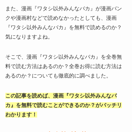
また、漫画『ワタシ以外みんなバカ』が漫画バン
クや漫画村などで読めなかったとしても、漫画
『ワタシ以外みんなバカ』を無料で読めるのか？
気になりますよね。
そこで、漫画『ワタシ以外みんなバカ』を全巻無
料で読む方法はあるのか？全巻お得に読む方法は
あるのか？についても徹底的に調べました。
この記事を読めば、漫画『ワタシ以外みんなバ
カ』を無料で読むことができるのか？がバッチリ
わかります！