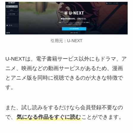
引用元：U-NEXT
U-NEXTは、電子書籍サービス以外にもドラマ、ア
ニメ、映画などの動画サービスがあるため、漫画
とアニメ版を同時に視聴できるのが大きな特徴で
す。
また、試し読みをするだけなら会員登録不要なの
で、
気になる作品をすぐに読む
ことができます。