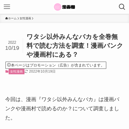
ホーム
女性漫画
ワタシ以外みんなバカを全巻無
2022
料で読む方法を調査！漫画バンク
10/19
や漫画村にある？
本ページはプロモーション（広告）が含まれています。
2022年10月19日
女性漫画
今回は、漫画『ワタシ以外みんなバカ』は漫画バ
ンクや漫画村で読めるのか？について調査しまし
た。