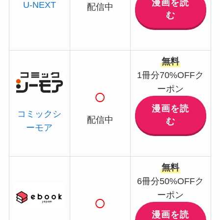
漫画を読
U-NEXT
配信中
む
無料
1冊分70%OFFク
ーポン
○
漫画を読
コミックシ
配信中
む
ーモア
無料
6冊分50%OFFク
ーポン
○
漫画を読