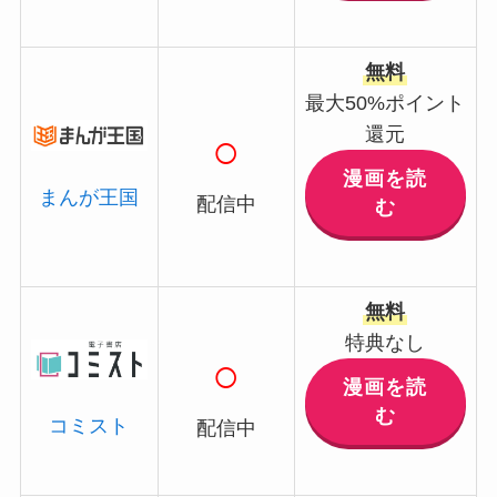
無料
最大50%ポイント
還元
○
漫画を読
まんが王国
配信中
む
無料
特典なし
○
漫画を読
む
コミスト
配信中