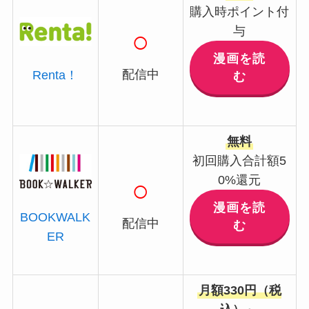
購入時ポイント付
与
○
漫画を読
配信中
Renta！
む
無料
初回購入合計額5
0%還元
○
漫画を読
BOOKWALK
配信中
む
ER
月額330円（税