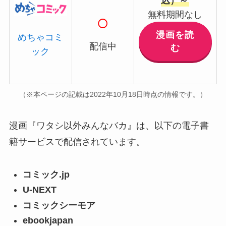
込）～
無料期間なし
○
漫画を読
めちゃコミ
配信中
む
ック
（※本ページの記載は2022年10月18日時点の情報です。）
漫画『ワタシ以外みんなバカ』は、以下の電子書
籍サービスで配信されています。
コミック.jp
U-NEXT
コミックシーモア
ebookjapan