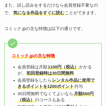
また、試し読みをするだけなら会員登録不要なの
で、
気になる作品をすぐに読む
ことができます。
コミック.jpの主な特徴は以下の通りです。
コミック.jpの主な特徴
会員登録は月額
1100円（税込）
かかる
が、
初回登録時は30日間無料
会員登録をしたら
レンタル作品に使用で
きるポイントを1200ポイント
付与
30日間無料でなくてよいなら
月額550円
（税込）
のコースもある