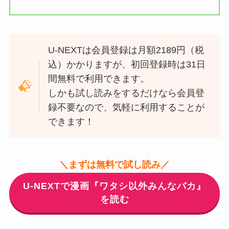
U-NEXTは会員登録は月額2189円（税
込）かかりますが、初回登録時は31日
間無料で利用できます。
しかも試し読みをするだけなら会員登
録不要なので、気軽に利用することが
できます！
＼まずは無料で試し読み／
U-NEXTで漫画『ワタシ以外みんなバカ』
を読む