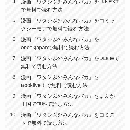
漫画『ワタシ以外みんなバカ』をU-NEXT
で無料で読む方法
漫画『ワタシ以外みんなバカ』をコミッ
クシーモアで無料で読む方法
漫画『ワタシ以外みんなバカ』を
ebookjapanで無料で読む方法
漫画『ワタシ以外みんなバカ』をDLsiteで
無料で読む方法
漫画『ワタシ以外みんなバカ』を
Booklive！で無料で読む方法
漫画『ワタシ以外みんなバカ』をまんが
王国で無料で読む方法
漫画『ワタシ以外みんなバカ』をコミス
トで無料で読む方法