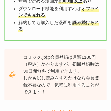
無料で読める漫画が
2000冊以上
あり
ダウンロード機能を利用すれば
オフライ
ンでも見れる
解約しても購入した漫画を
読み続けられ
る
コミック.jpは会員登録は月額1100円
（税込）かかりますが、初回登録時は
30日間無料で利用できます。
しかも試し読みをするだけなら会員登
録不要なので、気軽に利用することが
できます！